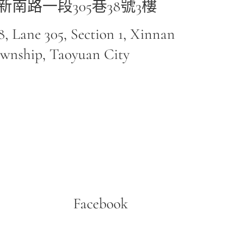
南路一段305巷38號3樓
8, Lane 305, Section 1, Xinnan
wnship, Taoyuan City
Facebook